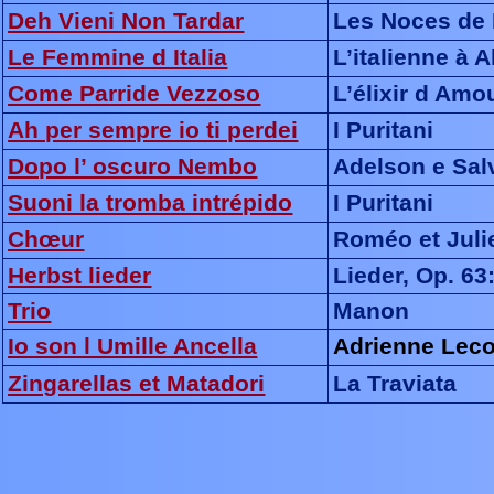
Deh Vieni Non Tardar
Les Noces de 
Le Femmine d Italia
L’italienne à A
Come Parride Vezzoso
L’élixir d Amo
Ah per sempre io ti perdei
I Puritani
Dopo l’ oscuro Nembo
Adelson e Sal
Suoni la tromba intrépido
I Puritani
Chœur
Roméo et Juli
Herbst lieder
Lieder, Op. 63
Trio
Manon
Io son l Umille Ancella
Adrienne Lec
Zingarellas et Matadori
La Traviata