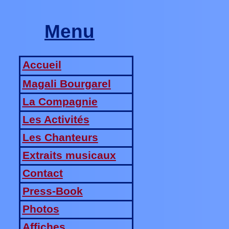
Menu
Accueil
Magali Bourgarel
La Compagnie
Les Activités
Les Chanteurs
Extraits musicaux
Contact
Press-Book
Photos
Affiches