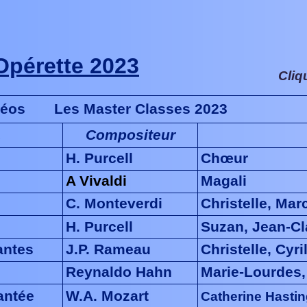
Opérette 2023
Cliq
déos Les Master Classes 2023
a
Compositeur
H. Purcell
Chœur
A Vivaldi
Magali
C. Monteverdi
Christelle, Ma
H. Purcell
Suzan, Jean-C
antes
J.P. Rameau
Christelle, Cyr
Reynaldo Hahn
Marie-Lourdes,
antée
W.A. Mozart
Catherine Hastin