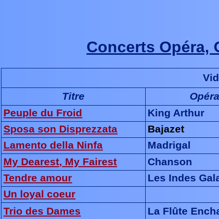
Concerts Opéra, 
Vi
Titre
Opér
Peuple du Froid
King Arthur
Sposa son Disprezzata
Bajazet
Lamento della Ninfa
Madrigal
My Dearest, My Fairest
Chanson
Tendre amour
Les Indes Gal
Un loyal coeur
Trio des Dames
La Flûte Ench