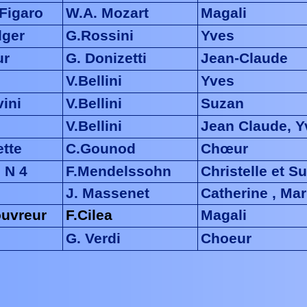
Figaro
W.A. Mozart
Magali
lger
G.Rossini
Yves
ur
G. Donizetti
Jean-Claude
V.Bellini
Yves
vini
V.Bellini
Suzan
V.Bellini
Jean Claude, Y
ette
C.Gounod
Chœur
: N 4
F.Mendelssohn
Christelle et S
J. Massenet
Catherine , Ma
ouvreur
F.Cilea
Magali
G. Verdi
Choeur