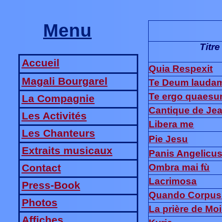
Menu
Titre
Accueil
Quia Respexit
Magali Bourgarel
Te Deum lauda
Te ergo quaes
La Compagnie
Cantique de Je
Les Activités
Libera me
Les Chanteurs
Pie Jesu
Extraits musicaux
Panis Angelicu
Ombra mai fù
Contact
Lacrimosa
Press-Book
Quando Corpus
Photos
La prière de Mo
Affiches