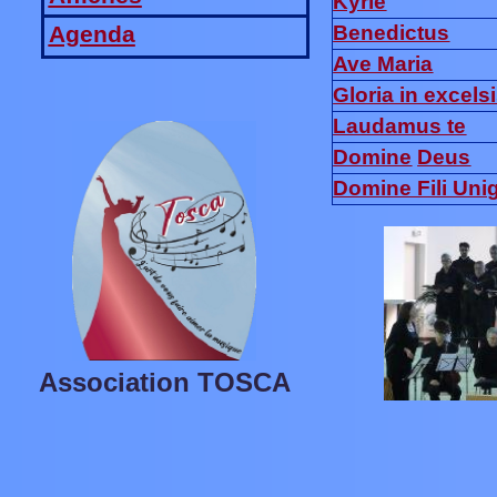
Kyrie
Benedictus
Agenda
Ave Maria
Gloria in excels
Laudamus te
Domine
Deus
Domine Fili Uni
Association TOSCA