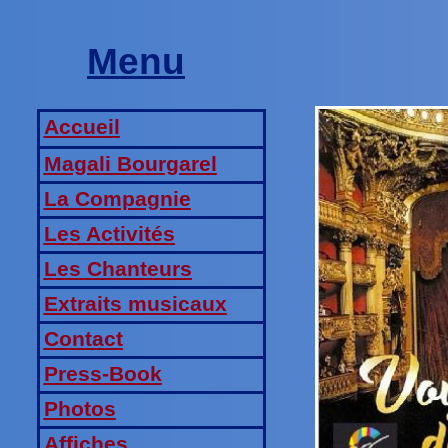
Menu
Accueil
Magali Bourgarel
La Compagnie
Les Activités
Les Chanteurs
Extraits musicaux
Contact
Press-Book
Photos
Affiches