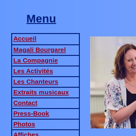
Menu
Accueil
Magali Bourgarel
La Compagnie
Les Activités
Les Chanteurs
Extraits musicaux
Contact
Press-Book
Photos
Affiches