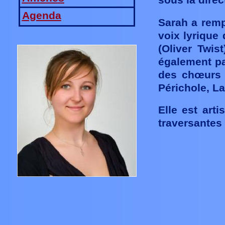
sous la direc
Agenda
Sarah a remp
voix lyrique
(Oliver Twis
également pa
des chœurs d
Périchole, La
Elle est art
traversantes 