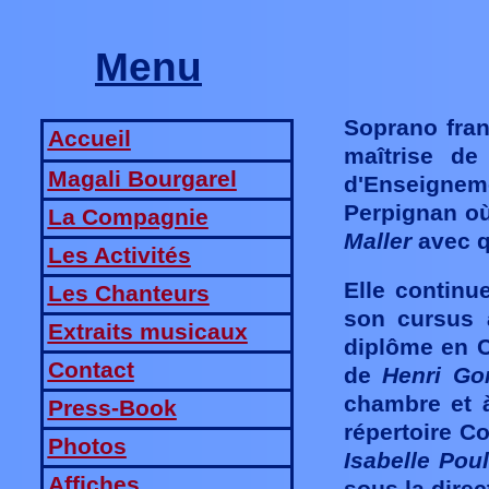
Menu
Soprano fra
Accueil
maîtrise de
Magali Bourgarel
d'Enseignem
Perpignan où
La Compagnie
Maller
avec q
Les Activités
Elle continu
Les Chanteurs
son cursus a
Extraits musicaux
diplôme en C
Contact
de
Henri Go
chambre et à
Press-Book
répertoire C
Photos
Isabelle Pou
Affiches